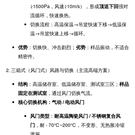
≥1500Pa，风速≥10m/s），形成
顶送下回
强对
流循环，快速换热。
切换流程：高温保温→吊篮快速下移→低温保
温→吊篮快速上移→循环。
优势
：切换快、冲击剧烈；
劣势
：样品振动，不适合
精密件。
2. 三箱式（风门式）风路与切换（主流高端方案）
结构
：高温储存室、低温储存室、测试室三区；
样品
固定在测试室
，通过风门切换气流。
核心切换机构：气动 / 电动风门
风门类型
：
耐高温陶瓷风门 / 不锈钢复合风
门
，耐 - 70℃~200℃，不变形、无热胀冷缩
泄漏。