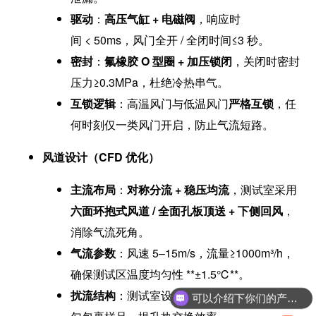
驱动
：
高压气缸 + 电磁阀
，响应时
间 < 50ms，风门全开 / 全闭时间≤3 秒。
密封
：
氟橡胶 O 型圈 + 加压锁闭
，关闭时密封
压力≥0.3MPa，杜绝冷热串气。
互锁逻辑
：高温风门与低温风门
严格互锁
，任
何时刻仅一类风门开启，防止气流短路。
风道设计（CFD 优化）
主流布局
：
对称分流 + 稳压均流
，测试室采用
六面环抱式风道 / 全面孔板顶送 + 下侧回风
，
消除气流死角。
气流参数
：风速 5–15m/s，流量≥1000m³/h，
确保测试区温度均匀性 **±1.5℃**。
扰流结构
：测试室设
蜂窝状扰流板
，使气流均
可以介绍下你们的产品么？