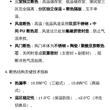
三室独立断热
：高温储存室、低温储存室、测试室三
区完全隔离，
分区独立保温 + 断热隔板
，互不串
温。
风道断热
：高温 / 低温风道采用
双层不锈钢 + 中
间 PU 断热层
，风道法兰处加
氟橡胶密封垫
，防止气
流串扰。
风门断热
：风门本体为
不锈钢 + 陶瓷 / 聚酰亚胺断热
芯
，关闭时形成
双重密封
（主密封 + 副密封），阻
断冷热气流短路。
4. 断热结构关键技术指标
热漏率
：≤0.5W/℃（三箱式），≤0.8W/℃（两箱
式）。
温区稳定性
：±1.0℃（保温阶段），±2.0℃（冲击
切换后）。